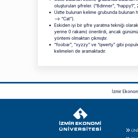
oluşturulan şifreler. (“8dinner”, “happy1”, 
Üstte bulunan kelime grubunda bulunan herh
--> “Cat”).
Eskiden iyi bir şifre yaratma tekniği olara
yerine 0 rakamı) önerilirdi, ancak günümüz
yöntemi olmaktan çıkmıştır.
“foobar”, “xyzzy” ve “qwerty” gibi populer 
kelimeleri de aramaktadır.
İzmir Ekonom
ÜN