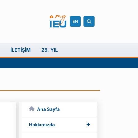
EN
İLETIŞIM
25. YIL
Ana Sayfa
+
+
Hakkımızda