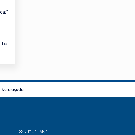
cat”
r bu
kuruluşudur.
KÜTÜPHANE