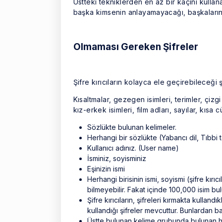
Üstteki tekniklerden en az bir kaçını kullanar
başka kimsenin anlayamayacağı, başkalarına
Olmaması Gereken Şifreler
Şifre kırıcıların kolayca ele geçirebileceği şi
Kısaltmalar, gezegen isimleri, terimler, çizgi
kız-erkek isimleri, film adları, sayılar, kısa 
Sözlükte bulunan kelimeler.
Herhangi bir sözlükte (Yabancı dil, Tıbbi t
Kullanıcı adınız. (User name)
İsminiz, soyisminiz
Eşinizin ismi
Herhangi birisinin ismi, soyismi (şifre kırı
bilmeyebilir. Fakat içinde 100,000 isim bul
Şifre kırıcıların, şifreleri kırmakta kullandık
kullandığı şifreler mevcuttur. Bunlardan baz
Üstte bulunan kelime grubunda bulunan he