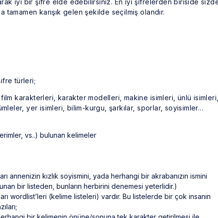
ak iyi bir şifre elde edebilirsiniz. En iyi şifrelerden biriside sizd
 tamamen karışık gelen şekilde seçilmiş olandır.
fre türleri;
 film karakterleri, karakter modelleri, makine isimleri, ünlü isimleri
cümleler, yer isimleri, bilim-kurgu, şarkılar, sporlar, soyisimler…
erimler, vs..) bulunan kelimeler
cıları annenizin kızlık soyismini, yada herhangi bir akrabanızın ismini
unan bir listeden, bunların herbirini denemesi yeterlidir.)
ları wordlist’leri (kelime listeleri) vardır. Bu listelerde bir çok insanın
ıları;
rhangi bir kelimenin önüne/sonuna tek karakter getirilmesi ile