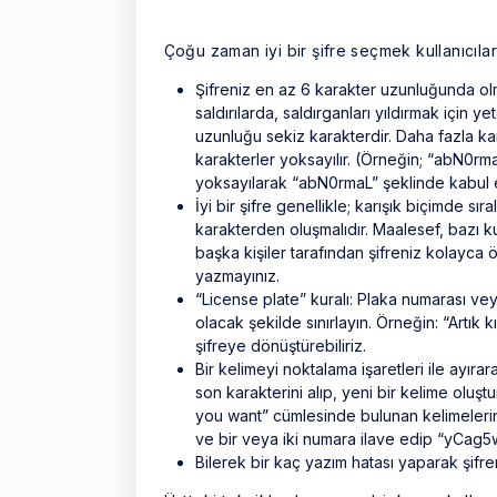
Çoğu zaman iyi bir şifre seçmek kullanıcılara
Şifreniz en az 6 karakter uzunluğunda ol
saldırılarda, saldırganları yıldırmak için y
uzunluğu sekiz karakterdir. Daha fazla ka
karakterler yoksayılır. (Örneğin; “abN0rma
yoksayılarak “abN0rmaL” şeklinde kabul ed
İyi bir şifre genellikle; karışık biçimde s
karakterden oluşmalıdır. Maalesef, bazı ku
başka kişiler tarafından şifreniz kolayca ö
yazmayınız.
“License plate” kuralı: Plaka numarası ve
olacak şekilde sınırlayın. Örneğin: “Artık
şifreye dönüştürebiliriz.
Bir kelimeyi noktalama işaretleri ile ayıra
son karakterini alıp, yeni bir kelime oluşt
you want” cümlesinde bulunan kelimelerin i
ve bir veya iki numara ilave edip “yCag5wy
Bilerek bir kaç yazım hatası yaparak şifreni