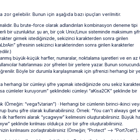
 zor gelebilir. Bunun için aşağıda bazı ipuçları verilmitir.
malıdır. Bu brute-force olarak adlandırılan kombinasyon deneme tipi
eterli bir uzunluktur. şu an, bir çok Unix/Linux sisteminde maksimum şif
rakter girmek istediğinizde, sekizinci karakterden sonra girilen
LbrAin” şifresinin sekizinci karakterinden sonra girilen karakterler
ilir.)
ıralanmış büyük-küçük harfler, numaralar, noktalama işaretleri ve en az 
llanıcılar hatırlanması zor şifreleri bir yerlere yazar. Bunun sonucund
ğrenilir. Böyle bir durumla karşılaşmamak için şifrenizi herhangi bir y
ya herhangi bir cümleyi şifre yapmak istediğinizde onu sekiz karakte
 kısa cümleler kuruyorum” şeklindeki cümleyi “aKisa2CK” şeklinde bir
rak (Örneğin: “vega%tarian”) · Herhangi bir cümlenin birinci-ikinci vey
urup bunu şifre olarak kullanabilirsiniz. Örnek: “You can't always get 
lk harflerini alarak “ycagwyw” kelimesini oluşturabilirsiniz. Büyük ha
w” şeklinde kırılması oldukça zor bir şifre oluşturabilirsiniz.
zin kırılmasını zorlaştırabilirsiniz (Örneğin; “Protect” --> “Port7cet”).