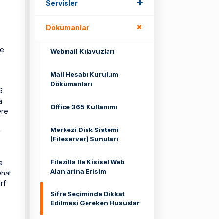
+
+
Servisler
+
+
Dökümanlar
re
Webmail Kılavuzları
Mail Hesabı Kurulum
Dökümanları
6
a
Office 365 Kullanımı
ere
Merkezi Disk Sistemi
r
(Fileserver) Sunuları
Filezilla Ile Kisisel Web
a
Alanlarina Erisim
what
rf
Sifre Seçiminde Dikkat
Edilmesi Gereken Hususlar